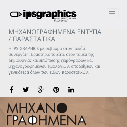
Toggle
navigati
ΜΗΧΑΝΟΓΡΑΦΗΜΕΝΑ ΕΝΤΥΠΑ
/ ΠΑΡΑΣΤΑΤΙΚΑ
Η IPS GRAPHICS με σεβασμό στον πελάτη –
συνεργάτη, δραστηριοποιείται στον τομέα της
δημιουργίας και εκτύπωσης χειρόγραφων και
μηχανογραφημένων τιμολογίων, αποδείξεων και
γενικότερα όλων των ειδών παραστατικών.